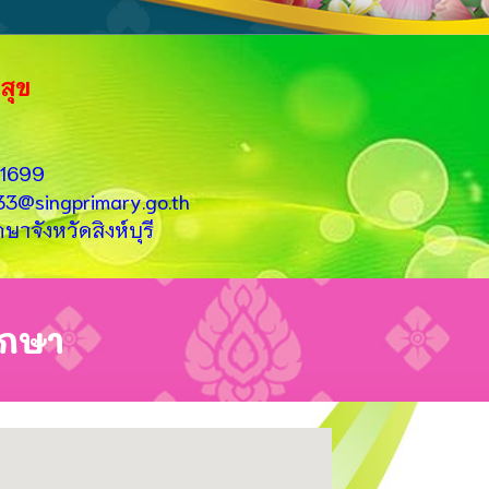
สุข
41699
0033@singprimary.go.th
จังหวัดสิงห์บุรี
ึกษา