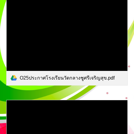
O25ประกาศโรงเรียนวัดกลางชูศรีเจริญสุข.pdf